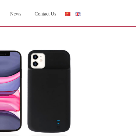
News
Contact Us
体
中
文